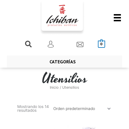
Ir
al
contenido
Buscar
0
CATEGORÍAS
Utensilios
Inicio
/ Utensilios
Mostrando los 14
resultados