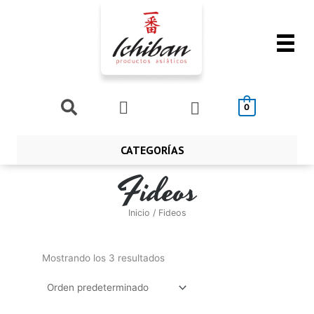
Ir
al
contenido
Buscar
0
CATEGORÍAS
Fideos
Inicio
/ Fideos
Mostrando los 3 resultados