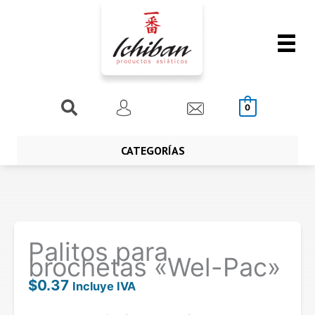
Ir
al
contenido
Buscar
0
CATEGORÍAS
Palitos para
brochetas «Wel-Pac»
$
0.37
Incluye IVA