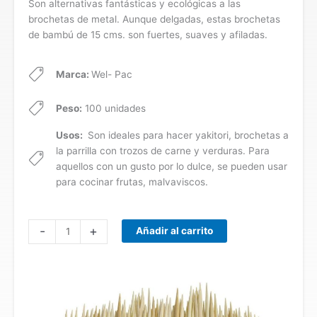
Son alternativas fantásticas y ecológicas a las
brochetas de metal. Aunque delgadas, estas brochetas
de bambú de 15 cms. son fuertes, suaves y afiladas.
Marca:
Wel- Pac
Peso:
100 unidades
Usos:
Son ideales para hacer yakitori, brochetas a
la parrilla con trozos de carne y verduras. Para
aquellos con un gusto por lo dulce, se pueden usar
para cocinar frutas, malvaviscos.
Palitos
-
+
Añadir al carrito
para
brochetas
"Wel-
Pac"
cantidad