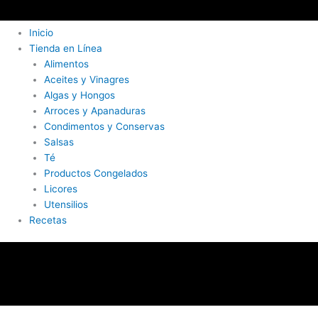
Inicio
Tienda en Línea
Alimentos
Aceites y Vinagres
Algas y Hongos
Arroces y Apanaduras
Condimentos y Conservas
Salsas
Té
Productos Congelados
Licores
Utensilios
Recetas