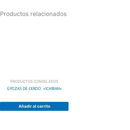
Mango
cantidad
Productos relacionados
PRODUCTOS CONGELADOS
GYOZAS DE CERDO «ICHIBAN»
Añadir al carrito