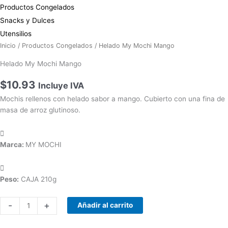
Productos Congelados
Snacks y Dulces
Utensilios
Inicio
/
Productos Congelados
/ Helado My Mochi Mango
Helado My Mochi Mango
$
10.93
Incluye IVA
Mochis rellenos con helado sabor a mango. Cubierto con una fina de
masa de arroz glutinoso.
Marca:
MY MOCHI
Peso:
CAJA 210g
Helado
-
+
Añadir al carrito
My
Mochi