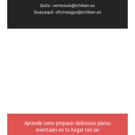
Quito: ventasuio@ichiban.ec
Guayaquil: oficinasgye@ichiban.ec
Aprende como preparar deliciosos platos
orientales en tu hogar con las