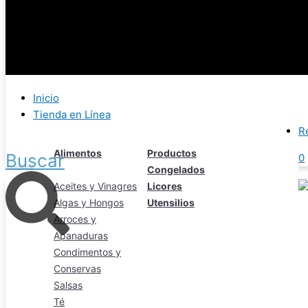
Inicio
Tienda en Línea
R
Alimentos
Productos
Buscar
0
Congelados
Aceites y Vinagres
Licores
Algas y Hongos
Utensilios
Arroces y
Apanaduras
Condimentos y
Conservas
Salsas
Té