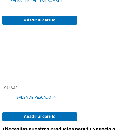
SALSA TERIYAKI «KIKKOMAN»
Añadir al carrito
· SALSAS
SALSA DE PESCADO <
>
Añadir al carrito
¿Necesitas nuestros productos para tu Negocio o