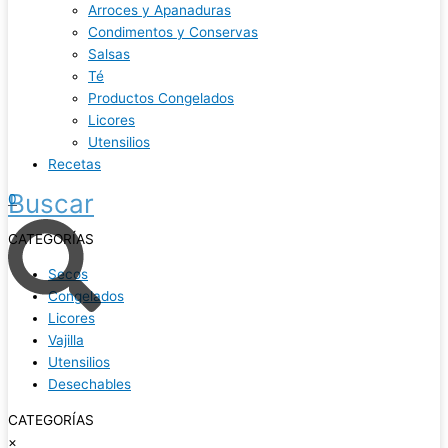
Arroces y Apanaduras
Condimentos y Conservas
Salsas
Té
Productos Congelados
Licores
Utensilios
Recetas
Buscar
0
CATEGORÍAS
Secos
Congelados
Licores
Vajilla
Utensilios
Desechables
CATEGORÍAS
×