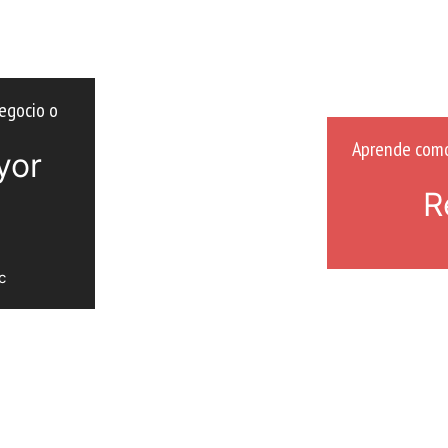
egocio o
Aprende como 
yor
R
c