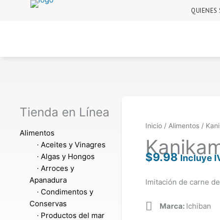
Ir
QUIENES
al
contenido
Tienda en Línea
Inicio
/
Alimentos
/ Kan
Alimentos
Kanikam
· Aceites y Vinagres
$
9.98
· Algas y Hongos
Incluye I
· Arroces y
Apanadura
Imitación de carne d
· Condimentos y
Conservas
Marca:
Ichiban
· Productos del mar