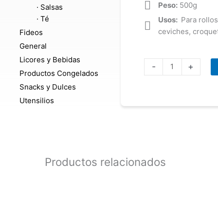
Peso:
500g
· Salsas
· Té
Usos:
Para rollos
ceviches, croquet
Fideos
General
Licores y Bebidas
Kanikama
-
+
Productos Congelados
Ichiban
500g
Snacks y Dulces
cantidad
Utensilios
Productos relacionados