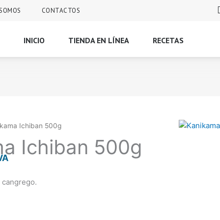
 SOMOS
CONTACTOS
INICIO
TIENDA EN LÍNEA
RECETAS
ikama Ichiban 500g
a Ichiban 500g
VA
e cangrego.