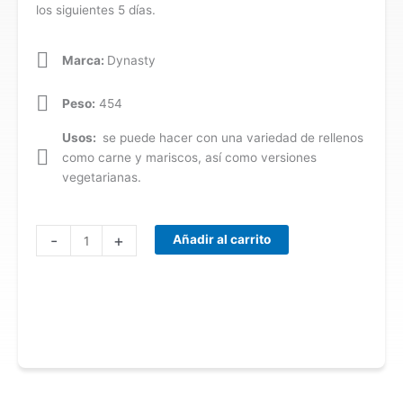
los siguientes 5 días.
Marca:
Dynasty
Peso:
454
Usos:
se puede hacer con una variedad de rellenos
como carne y mariscos, así como versiones
vegetarianas.
Egg
-
+
Añadir al carrito
roll
/
spring
roll
wrappers
cantidad