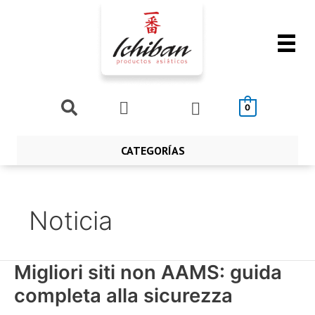
Ir
al
contenido
Buscar
0
CATEGORÍAS
Noticia
Migliori siti non AAMS: guida
completa alla sicurezza