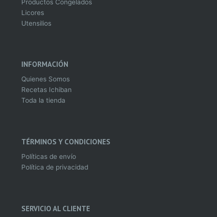
Productos Congelados
Licores
Utensilios
INFORMACIÓN
Quienes Somos
Recetas Ichiban
Toda la tienda
TÉRMINOS Y CONDICIONES
Políticas de envío
Política de privacidad
SERVICIO AL CLIENTE