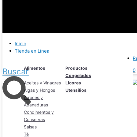
Inicio
Tienda en Línea
R
Alimentos
Productos
Buscar
0
Congelados
Aceites y Vinagres
Licores
Algas y Hongos
Utensilios
Arroces y
Apanaduras
Condimentos y
Conservas
Salsas
Té